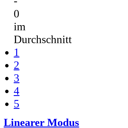
-
0
im
Durchschnitt
1
2
3
4
5
Linearer Modus