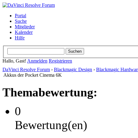
Portal
Suche
Mitglieder
Kalender
Hilfe
Hallo, Gast!
Anmelden
Registrieren
DaVinci Resolve Forum
›
Blackmagic Design
›
Blackmagic Hardwar
Akkus der Pocket Cinema 6K
Themabewertung:
0
Bewertung(en)