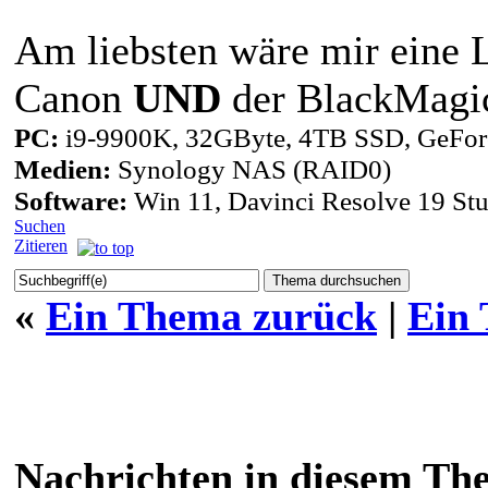
Am liebsten wäre mir eine L
Canon
UND
der BlackMagic
PC:
i9-9900K, 32GByte, 4TB SSD, GeFor
Medien:
Synology NAS (RAID0)
Software:
Win 11, Davinci Resolve 19 St
Suchen
Zitieren
«
Ein Thema zurück
|
Ein
Nachrichten in diesem Th