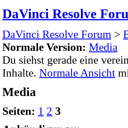
DaVinci Resolve For
DaVinci Resolve Forum
>
Normale Version:
Media
Du siehst gerade eine verei
Inhalte.
Normale Ansicht
mi
Media
Seiten:
1
2
3