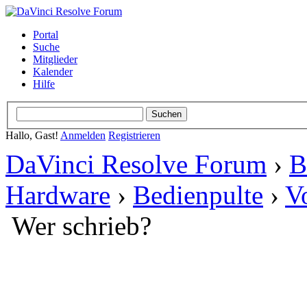
Portal
Suche
Mitglieder
Kalender
Hilfe
Hallo, Gast!
Anmelden
Registrieren
DaVinci Resolve Forum
›
B
Hardware
›
Bedienpulte
›
V
Wer schrieb?