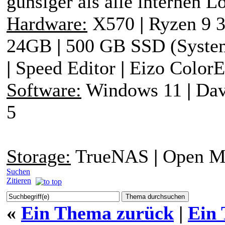
günsiger als alle internen L
Hardware:
X570
|
Ryzen 9 
24GB
|
500 GB SSD (Syst
|
Speed Editor
|
Eizo ColorE
Software:
Windows 11
|
Davi
5
Storage:
TrueNAS
|
Open Me
Suchen
Zitieren
«
Ein Thema zurück
|
Ein