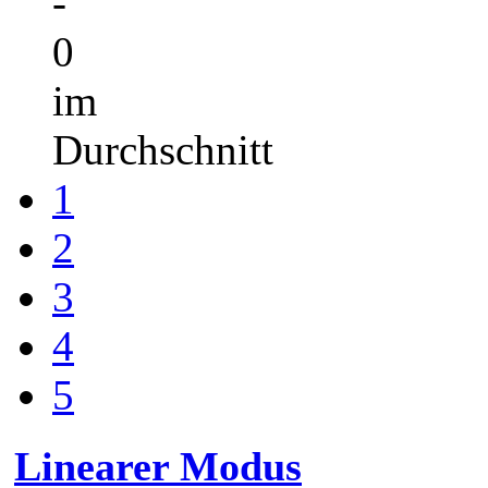
-
0
im
Durchschnitt
1
2
3
4
5
Linearer Modus