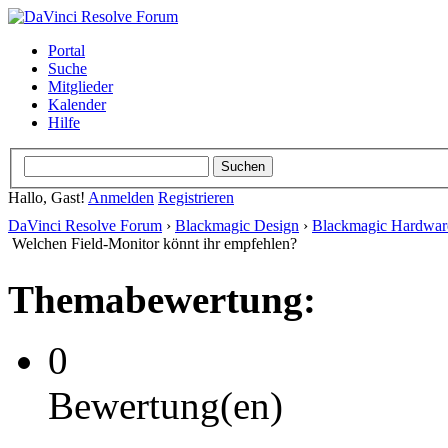
Portal
Suche
Mitglieder
Kalender
Hilfe
Hallo, Gast!
Anmelden
Registrieren
DaVinci Resolve Forum
›
Blackmagic Design
›
Blackmagic Hardwar
Welchen Field-Monitor könnt ihr empfehlen?
Themabewertung:
0
Bewertung(en)