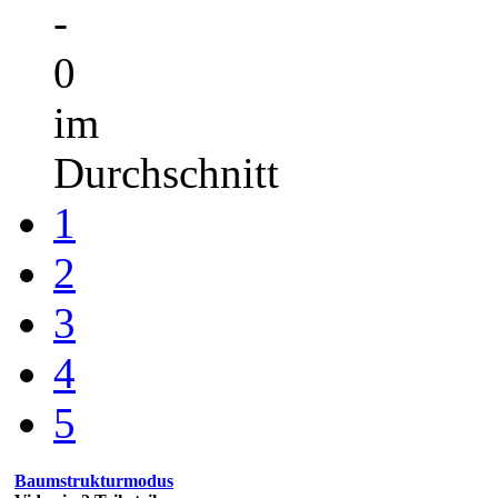
-
0
im
Durchschnitt
1
2
3
4
5
Baumstrukturmodus