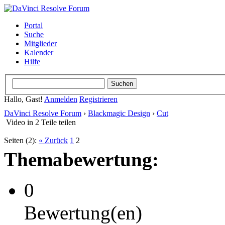
Portal
Suche
Mitglieder
Kalender
Hilfe
Hallo, Gast!
Anmelden
Registrieren
DaVinci Resolve Forum
›
Blackmagic Design
›
Cut
Video in 2 Teile teilen
Seiten (2):
« Zurück
1
2
Themabewertung:
0
Bewertung(en)