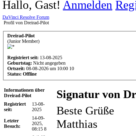
Hallo, Gast!
Anmelden
Regi
DaVinci Resolve Forum
Profil von Dreirad-Pilot
Dreirad-Pilot
(Junior Member)
Registriert seit:
13-08-2025
Geburtstag:
Nicht angegeben
Ortszeit:
08-08-2026 um 10:00 10
Status:
Offline
Informationen über
Signatur von Dr
Dreirad-Pilot
Registriert
13-08-
Beste Grüße
seit:
2025
14-09-
Matthias
Letzter
2025,
Besuch:
08:15 8