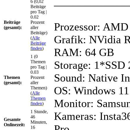
_____________
6 (0,02
Beiträge
pro Tag |
0.02
Beiträge
Prozent
Prozessor: AM
(gesamt):
aller
Beiträge)
Grafik: NVidia
(
Alle
Beiträge
finden
)
RAM: 64 GB
1 (0
Storage: 1*SSD
Themen
pro Tag |
0.03
Sound: Native I
Themen
Prozent
(gesamt):
aller
OS: Windows 11
Themen)
(
Alle
Themen
Monitor: Samsu
finden
)
1 Stunde,
Kameras: Insta3
46
Gesamte
Minuten,
Onlinezeit:
Pro
16