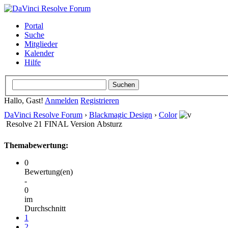
Portal
Suche
Mitglieder
Kalender
Hilfe
Hallo, Gast!
Anmelden
Registrieren
DaVinci Resolve Forum
›
Blackmagic Design
›
Color
Resolve 21 FINAL Version Absturz
Themabewertung:
0
Bewertung(en)
-
0
im
Durchschnitt
1
2