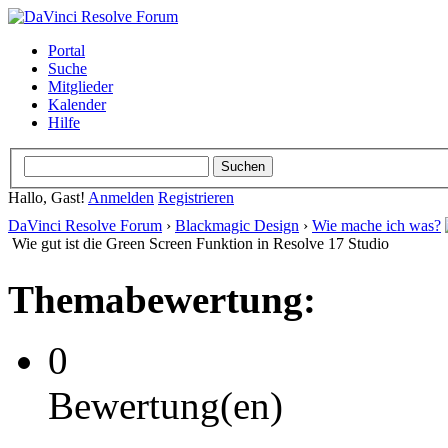
Portal
Suche
Mitglieder
Kalender
Hilfe
Hallo, Gast!
Anmelden
Registrieren
DaVinci Resolve Forum
›
Blackmagic Design
›
Wie mache ich was?
Wie gut ist die Green Screen Funktion in Resolve 17 Studio
Themabewertung:
0
Bewertung(en)