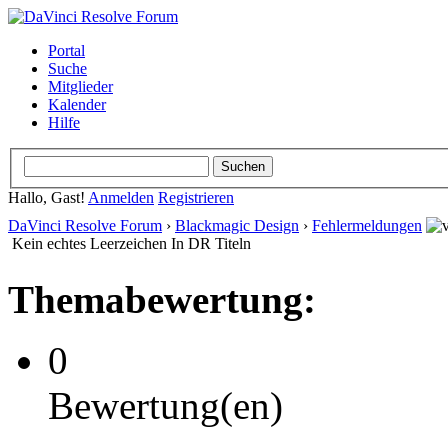
Portal
Suche
Mitglieder
Kalender
Hilfe
Hallo, Gast!
Anmelden
Registrieren
DaVinci Resolve Forum
›
Blackmagic Design
›
Fehlermeldungen
Kein echtes Leerzeichen In DR Titeln
Themabewertung:
0
Bewertung(en)