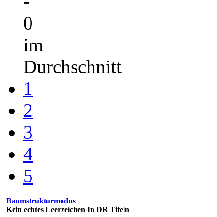
-
0
im
Durchschnitt
1
2
3
4
5
Baumstrukturmodus
Kein echtes Leerzeichen In DR Titeln