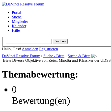
Portal
Suche
Mitglieder
Kalender
Hilfe
Hallo, Gast!
Anmelden
Registrieren
DaVinci Resolve Forum
›
Suche - Biete
›
Suche & Biete
Biete Diverse Objektive von Zeiss, Minolta und Klassiker der UDS
Themabewertung:
0
Bewertung(en)