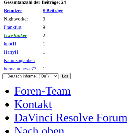
Gesamtanzahl der Beiträge: 24
Benutzer
# Beiträge
Nightworker
9
Frankfurt
9
UweJunker
2
kpot11
1
HarryH
1
Kaumzuglauben
1
hermann.hesse77
1
Foren-Team
Kontakt
DaVinci Resolve Forum
Nach oben