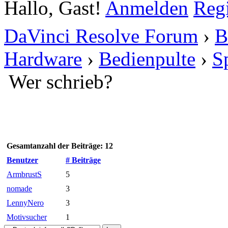
Hallo, Gast!
Anmelden
Regi
DaVinci Resolve Forum
›
B
Hardware
›
Bedienpulte
›
S
Wer schrieb?
Gesamtanzahl der Beiträge: 12
Benutzer
# Beiträge
ArmbrustS
5
nomade
3
LennyNero
3
Motivsucher
1