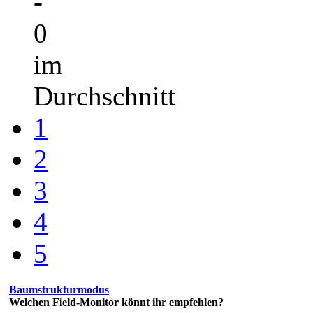
-
0
im
Durchschnitt
1
2
3
4
5
Baumstrukturmodus
Welchen Field-Monitor könnt ihr empfehlen?