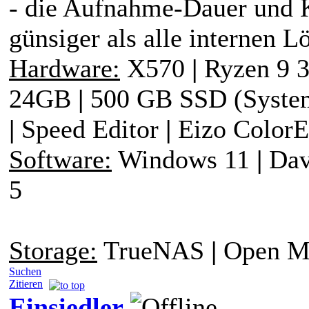
- die Aufnahme-Dauer und K
günsiger als alle internen L
Hardware:
X570
|
Ryzen 9 
24GB
|
500 GB SSD (Syst
|
Speed Editor
|
Eizo ColorE
Software:
Windows 11
|
Davi
5
Storage:
TrueNAS
|
Open Me
Suchen
Zitieren
Einsiedler