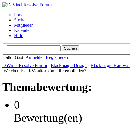
Portal
Suche
Mitglieder
Kalender
Hilfe
Hallo, Gast!
Anmelden
Registrieren
DaVinci Resolve Forum
›
Blackmagic Design
›
Blackmagic Hardwar
Welchen Field-Monitor könnt ihr empfehlen?
Themabewertung:
0
Bewertung(en)