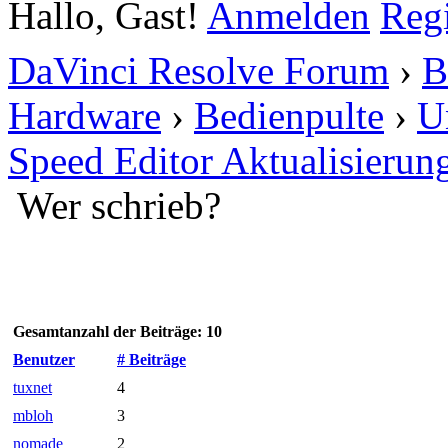
Hallo, Gast!
Anmelden
Regi
DaVinci Resolve Forum
›
B
Hardware
›
Bedienpulte
›
U
Speed Editor Aktualisierun
Wer schrieb?
Gesamtanzahl der Beiträge: 10
Benutzer
# Beiträge
tuxnet
4
mbloh
3
nomade
2