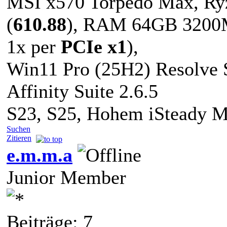
MSI x570 Torpedo Max, Ry
(
610.88
), RAM 64GB 3200M
1x per
PCIe x1
),
Win11 Pro (25H2) Resolve S
Affinity Suite 2.6.5
S23, S25, Hohem iSteady 
Suchen
Zitieren
e.m.m.a
Junior Member
Beiträge: 7