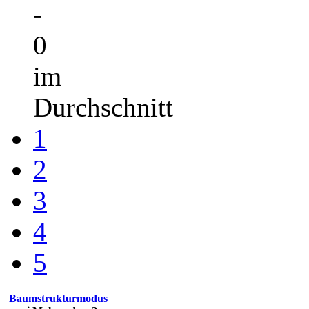
-
0
im
Durchschnitt
1
2
3
4
5
Baumstrukturmodus