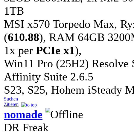
1TB
MSI x570 Torpedo Max, Ry
(
610.88
), RAM 64GB 3200M
1x per
PCIe x1
),
Win11 Pro (25H2) Resolve S
Affinity Suite 2.6.5
S23, S25, Hohem iSteady 
Suchen
Zitieren
nomade
DR Freak