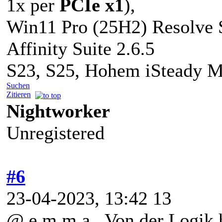
1x per
PCIe x1
),
Win11 Pro (25H2) Resolve S
Affinity Suite 2.6.5
S23, S25, Hohem iSteady 
Suchen
Zitieren
Nightworker
Unregistered
#6
23-04-2023, 13:42 13
@ e.m.m.a Von der Logik h