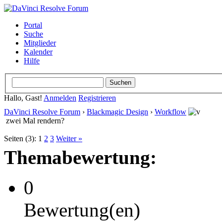
Portal
Suche
Mitglieder
Kalender
Hilfe
Hallo, Gast!
Anmelden
Registrieren
DaVinci Resolve Forum
›
Blackmagic Design
›
Workflow
zwei Mal rendern?
Seiten (3):
1
2
3
Weiter »
Themabewertung:
0
Bewertung(en)