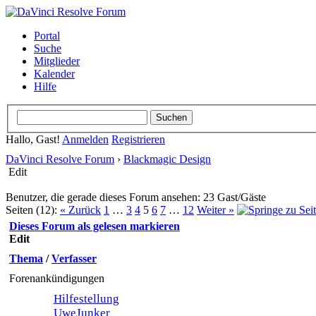
Portal
Suche
Mitglieder
Kalender
Hilfe
Hallo, Gast!
Anmelden
Registrieren
DaVinci Resolve Forum
›
Blackmagic Design
Edit
Benutzer, die gerade dieses Forum ansehen: 23 Gast/Gäste
Seiten (12):
« Zurück
1
…
3
4
5
6
7
…
12
Weiter »
Dieses Forum als gelesen markieren
Edit
Thema
/
Verfasser
Forenankündigungen
Hilfestellung
UweJunker